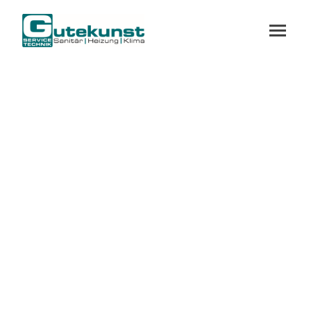
Diese Seite befindet
sich derzeit im Umbau.
Wir arbeiten daran, Ihnen hier in Kürze alle
Informationen in gewohnter Qualität bereitzustellen.
Bei Fragen stehen wir Ihnen selbstverständlich
jederzeit gerne persönlich zur Verfügung. Vielen Dank
für Ihr Verständnis!